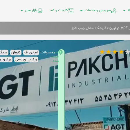
ا
سرویس و خدمات
کابینت و کمد
بازار مبل
یران
»
فروشگاه ماهان چوب افراز
★
★
★
★
۴٫۰
(۱ رأی)
احراز
محصولات:
ام دی اف
,
نئوپان
,
هایگ
هویت
ورق پی وی سی
,
ورق و ر
شده