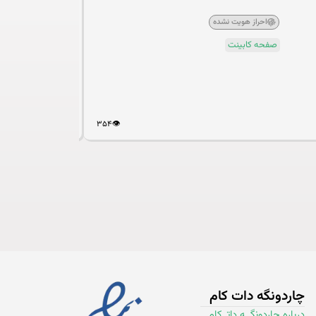
احراز هویت نشده
صفحه کابینت
۳۵۴
👁️
چاردونگه دات کام
درباره چاردونگــه داتـ کامـ