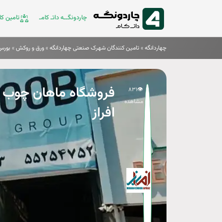
چاردونگــه داتـ کامـ
تامین کال
چهاردانگه
»
تامین کنندگان شهرک صنعتی چهاردانگه
»
ورق و روکش
»
بورس MDF‌ در ا
★
فروشگاه ماهان چوب
۸۳۱
👁️
مشاهده
افراز