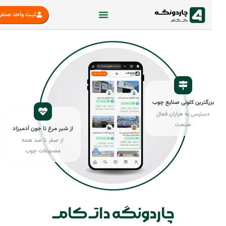
ثبـت واحد صنفی
زرگترین کلونی صنایع چوب
دسترسی به هزاران فعال
صنعت
از شیر مرغ تا جون آدمیزاد
از صفر تا صد همه
مصنوعات چوب
چاردونگه داتــ کامــ