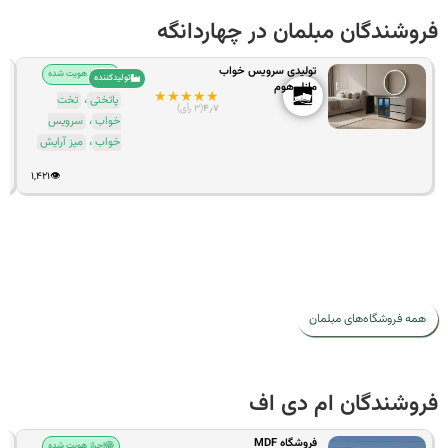
وشندگان مبلمان در چهاردانگه
تولیدی سرویس خواب
احراز هویت شده
تولیدکننده
مازل هوم
★
★
★
★
★
،
پاتختی
تخت
۴٫۷
(۳ رأی)
،
خواب
سرویس
،
خواب
میز آرایش
۱,۴۲۱
👁️
ه فروشگاه‌های مبلمان
وشندگان ام دی اف
فروشگاه MDF
احراز هویت شده