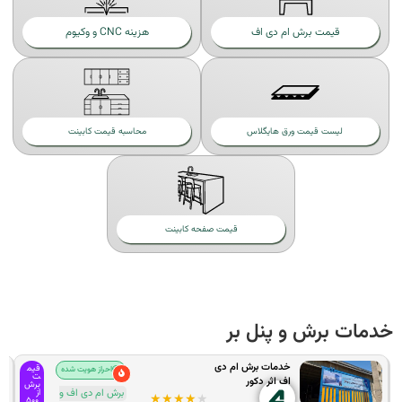
قیمت برش ام دی اف
هزینه CNC‌ و وکیوم
لیست قیمت ورق هایگلاس
محاسبه قیمت کابینت
قیمت صفحه کابینت
مات برش و پنل بر
خدمات برش ام دی
قیم
احراز هویت شده
ت
اف اثر دکور
برش
برش ام دی اف و
از
★
★
★
★
★
۵۰۰,