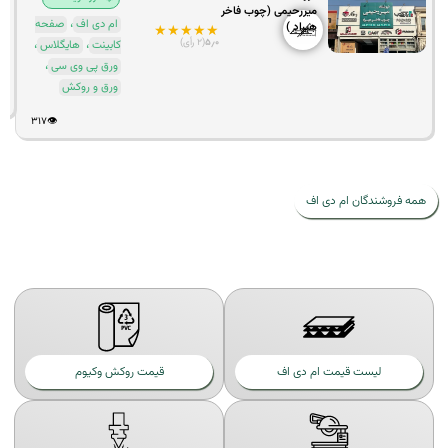
میررحیمی (چوب فاخر
،
ام دی اف
صفحه
هیراد )
★
★
★
★
★
،
،
۵٫۰
(۲ رأی)
کابینت
هایگلاس
،
ورق پی وی سی
ورق و روکش
۳۱۷
👁️
ه فروشندگان ام دی اف
لیست قیمت ام دی اف
قیمت روکش وکیوم