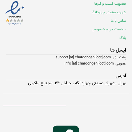
ویت کسب و کارها
رک صنعتی چهاردانگه
اس با ما
است حریم خصوصی
اگ
میل ها
ی: support [at] chardongeh [dot] com
info [at] chardongeh [dot] co
درس
ران، شهرک صنعتی چهاردانگه ، خیابان ۲۴، مجتمع ماکویی