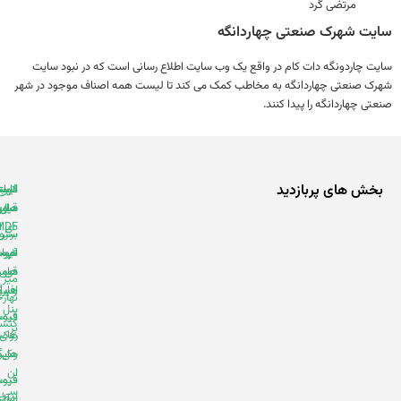
مرتضی گرد
ت شهرک صنعتی چهاردانگه
 چاردونگه دات کام در واقع یک وب سایت اطلاع رسانی است که در نبود سایت
 صنعتی چهاردانگه به مخاطب کمک می کند تا لیست همه اصناف موجود در شهر
ی چهاردانگه را پیدا کنند.
ش های پربازدید
انواع
لیست
کابینت
فروشنده
مبل
سازی
قیمت
های ام
MDF
دی اف
برش
سرویس
ام
خواب
لیست
فروشنده
دی
قیمت
های ابزار
میز
اف و
و یراق
هایگلاس
نهارخوری
پنل
قیمت
فروشنده
کنسول
بر
های
روکش
سی
وکیوم
هایگلاس
ان
قیمت
فروشنده
سی و
های
انواع