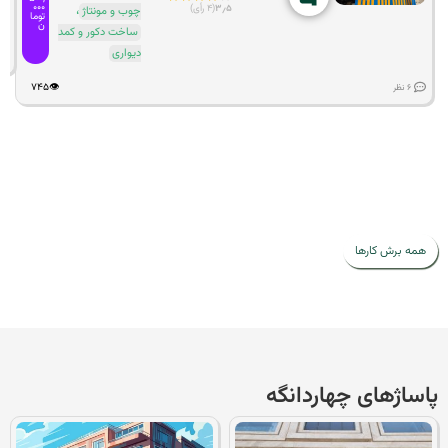
۰۰۰
،
۳٫۵
(۴ رأی)
چوب و مونتاژ
توما
ن
ساخت دکور و کمد
دیواری
۷۴۵
👁️
۶ نظر
ه برش کارها
ساژهای چهاردانگه