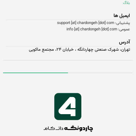
اگ
یمیل ها
انی: support [at] chardongeh [dot] com
 info [at] chardongeh [dot] com
درس
ران، شهرک صنعتی چهاردانگه ، خیابان ۲۴، مجتمع ماکویی