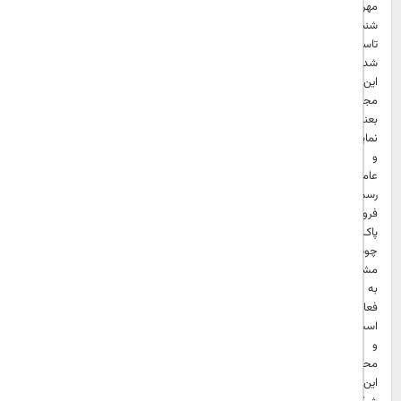
مهرداد
شنبه
تاسیس
شد.
این
مجموعه
بعنوان
نمایندگی
و
عاملیت
رسمی
فروش
پاک
چوب،
مشغول
به
فعالیت
است
و
محصولات
این