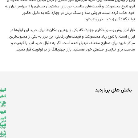
 تنوع محصولات و قیمت‌های مناسب این بازار، مشتریان بسیاری را از سراسر ایران به
 جذب کرده است. فروش مته و سنگ برش در چهاردانگه به دلیل حضور
دگنندگان زیاد بسیار رونق دارد.
ر ابزار برش و سوراخکاری چهاردانگه یکی از بهترین مکان‌ها برای خرید این ابزارها در
ن است. با تنوع زیاد محصولات و قیمت‌های رقابتی، این بازار به یکی از محبوب‌ترین
ز خرید برای صنایع مختلف تبدیل شده است. اگر به دنبال خرید ابزار با کیفیت و
ب برای نیازهای صنعتی خود هستید، بازار چهاردانگه را در اولویت قرار دهید.
خش های پربازدید
انواع
لیست
کابینت
فروشنده
مبل
سازی
قیمت
های ام
MDF
دی اف
برش
سرویس
ام
خواب
لیست
فروشنده
دی
قیمت
های ابزار
میز
اف و
و یراق
هایگلاس
نهارخوری
پنل
قیمت
فروشنده
کنسول
بر