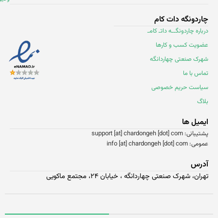
اردونگه دات کام
باره چاردونگــه داتـ کامـ
ضویت کسب و کارها
هرک صنعتی چهاردانگه
اس با ما
یاست حریم خصوصی
اگ
یمیل ها
انی: support [at] chardongeh [dot] com
 info [at] chardongeh [dot] com
درس
ران، شهرک صنعتی چهاردانگه ، خیابان ۲۴، مجتمع ماکویی