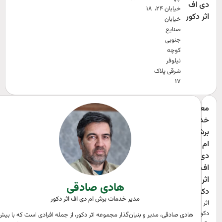
دی اف
خیابان ۲۴،
۱۸
اثر دکور
خیابان
صنایع
جنوبی
کوچه
نیلوفر
شرقی پلاک
۱۷
معرفی
خدمات
برش
ام
دی
اف
اثر
هادی صادقی
دکور
مدیر خدمات برش ام دی اف اثر دکور
اثر
دکور
هادی صادقی، مدیر و بنیان‌گذار مجموعه اثر دکور، از جمله افرادی است که با بیش