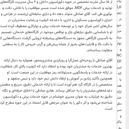
یک
از ۱۵ سال تجربه تخصصی در حوزه دکوراسیون داخلی و ۶ سال مدیریت کارگاه‌های
کارگاه
تولید و خدمات برش MDF، موفق شده است مسیر موفقیت را با تلاش، دقت و
تخصصی
نوآوری طی کند. آقای صادقی متولد دهه ۵۰ و دارای سابقه‌ای ارزشمند در طراحی و
در
اجرای دکوراسیون مسکونی و اداری، با دغدغه کیفیت و رضایت مشتریان، در
حوزه
سال‌های اخیر تمرکز خود را بر توسعه خدمات برش و نوارکاری معطوف کرده است.
خدمات
او با شناسایی دقیق نیازهای بازار و نواقص موجود در کارگاه‌های خدماتی، تصمیم
برش،
به تأسیس کارگاهی مجهز به دستگاه‌های پیشرفته اروپایی گرفت؛ دستگاه‌هایی که
نوارکاری
با دقت بالا و قابلیت‌های به‌روز از جمله پیش‌فرز و کُرنر، خروجی کار را به سطحی
و
متفاوت رسانده‌اند.
CNC
آقای صادقی با روحیه‌ای عمل‌گرا و رویکردی مشتری‌محور، همواره به دنبال ارائه
MDF
بهترین خدمات به مشتریان خود بوده و اعتقاد دارد که کیفیت بالای کار، شفافیت
است
در ارائه خدمات و پاسخگویی مسئولانه، رمز موفقیت در این صنعت است. او
که
همچنین تأکید زیادی بر آموزش و ارتقاء دانش تیم خود دارد و تیمی متعهد و
با
متخصص را در کارگاه گرد هم آورده است تا با ارائه خدماتی دقیق، سریع و مطمئن،
هدف
دغدغه‌های مشتریان را به حداقل برساند. هادی صادقی با اخلاق حرفه‌ای و نگاه
ارائه
دقیق به جزئیات، به عنوان مدیری خوشنام در حوزه خدمات برش و دکوراسیون
خدمات
شناخته می‌شود و اثر دکور را به عنوان مرجعی قابل اعتماد در این حوزه مطرح کرده
دقیق،
است.
سریع
و
باکیفیت
به