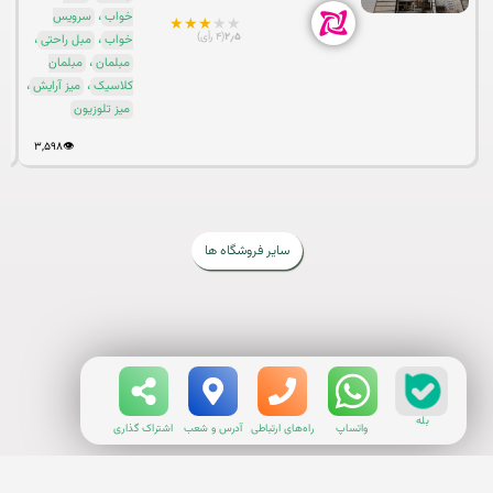
،
خواب
سرویس
★
★
★
★
★
،
،
۲٫۵
(۴ رأی)
خواب
مبل راحتی
،
مبلمان
مبلمان
،
،
کلاسیک
میز آرایش
میز تلوزیون
۳,۵۹۸
👁️
سایر فروشگاه ها
بله
واتساپ
راه‌های ارتباطی
آدرس و شعب
اشتراک گذاری