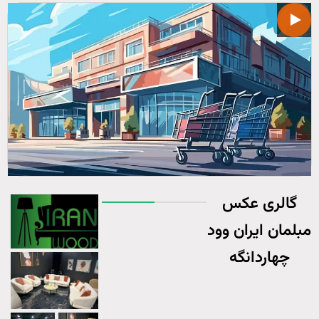
گالری عکس
لمان ایران وود
چهاردانگه