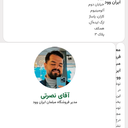
ایران وود
خیابان دوم
آلومینیوم
کاران، پاساژ
ارگ ایده‌آل،
همکف
پلاک ۳
معرفی
فروشگاه
مبلمان
ایران
وود
توضیحی
در
آقای نصرتی
این
بخش
مدیر فروشگاه مبلمان ایران وود
توسط
مجموعه
درج
نشده