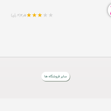
★
★
★
★
★
۲٫۵
(۴ رأی)
سایر فروشگاه ها