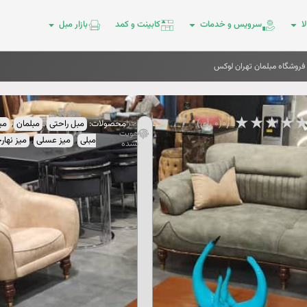
ا
سرویس و خدمات
کابینت و کمد
بازار مبل
فروشگاه مبلمان تهران لوکس
★
★
★
★
۰٫۰
(۰ رأی)
احراز
محصولات:
مبل راحتی
,
مبلمان
,
می
هویت
مبلی
,
میز عسلی
,
میز نهار
نشده