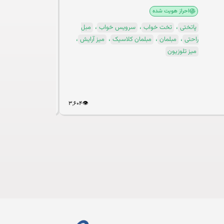
احراز هویت شده
،
،
،
پاتختی
تخت خواب
سرویس خواب
مبل
،
،
،
،
راحتی
مبلمان
مبلمان کلاسیک
میز آرایش
میز تلوزیون
۳,۶۰۴
👁️