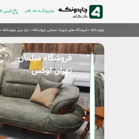
چاردونگــه داتـ کامـ
تامین کال
چهاردانگه
»
فروشگاه های شهرک صنعتی چهاردانگه
»
بازار مبل چهاردانگه
»
★
فروشگاه مبلمان
۲۷۸
👁️
مشاهده
تهران لوکس