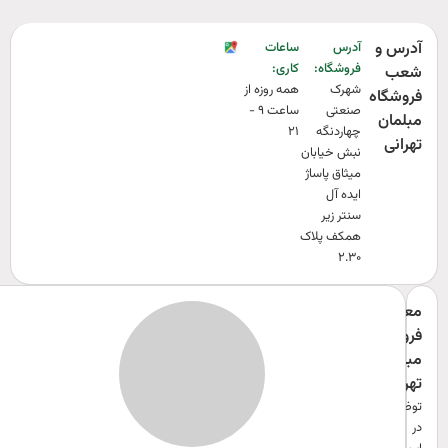
آدرس و
آدرس
ساعات
فروشگاه:‌
کاری:‌
شعب
شهرک
همه روزه از
فروشگاه
صنعتی
ساعت ۹ -
مبلمان
چهاردنگه
۲۱
تهرانی
نبش خیابان
میثاق پاساژ
ایده آل
سنتر زیر
همکف پلاک
۲.۳۰
معرفی
فروشگاه
مبلمان
تهرانی
توضیحی
در