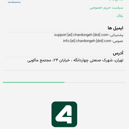
یاست حریم خصوصی
اگ
یمیل ها
انی: support [at] chardongeh [dot] com
 info [at] chardongeh [dot] com
درس
ران، شهرک صنعتی چهاردانگه ، خیابان ۲۴، مجتمع ماکویی