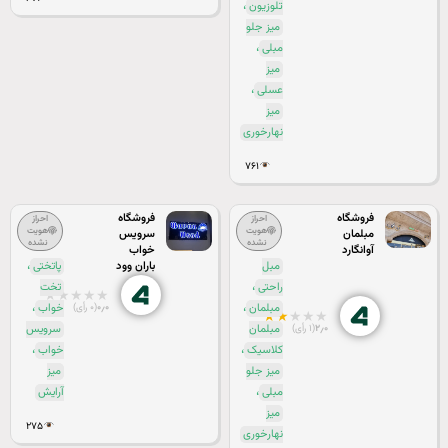
،
تلوزیون
میز جلو
،
مبلی
میز
،
عسلی
میز
نهارخوری
۷۶۱
فروشگاه
فروشگاه
احراز
احراز
هویت
هویت
مبلمان
سرویس
نشده
نشده
آوانگارد
خواب
،
مبل
باران وود
پاتختی
،
راحتی
تخت
★
★
★
★
★
،
،
۰٫۰
(۰ رأی)
مبلمان
خواب
★
★
★
★
★
۲٫۰
(۱ رأی)
مبلمان
سرویس
،
،
کلاسیک
خواب
میز جلو
میز
،
مبلی
آرایش
میز
۲۷۵
نهارخوری