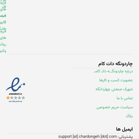
ام دی
فروشنده
اف
های
قیمت
صفحه
کابینت
کابینت
هایگلاس
فروشنده
های
روکش
وکیوم
اردونگه دات کام
باره چاردونگــه داتـ کامـ
ضویت کسب و کارها
هرک صنعتی چهاردانگه
اس با ما
یاست حریم خصوصی
اگ
یمیل ها
انی: support [at] chardongeh [dot] com