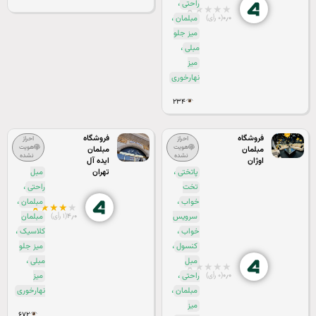
،
راحتی
★
★
★
★
★
،
۰٫۰
(۰ رأی)
مبلمان
میز جلو
،
مبلی
میز
نهارخوری
۲۳۴
فروشگاه
فروشگاه
احراز
احراز
هویت
هویت
مبلمان
مبلمان
نشده
نشده
اوژان
ایده آل
،
پاتختی
تهران
مبل
،
تخت
راحتی
،
،
خواب
مبلمان
★
★
★
★
★
۴٫۰
(۱ رأی)
سرویس
مبلمان
،
،
خواب
کلاسیک
،
کنسول
میز جلو
،
مبل
مبلی
★
★
★
★
★
،
۰٫۰
(۰ رأی)
راحتی
میز
،
مبلمان
نهارخوری
میز
۶۷۲