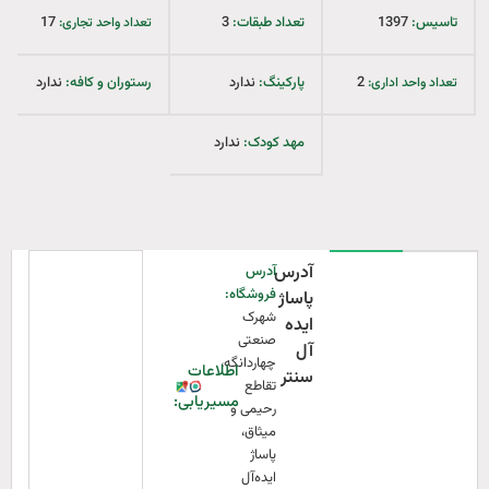
تاسیس:‌
1397
تعداد طبقات:‌
3
17
تعداد واحد تجاری:‌
2
پارکینگ:‌
ندارد
رستوران و کافه:‌
ندارد
تعداد واحد اداری:‌
مهد کودک:‌
ندارد
آدرس
آدرس
فروشگاه:‌
پاساژ
شهرک
ایده
صنعتی
آل
چهاردانگه،
اطلاعات
سنتر
تقاطع
مسیریابی:
رحیمی و
میثاق،
پاساژ
ایده‌آل