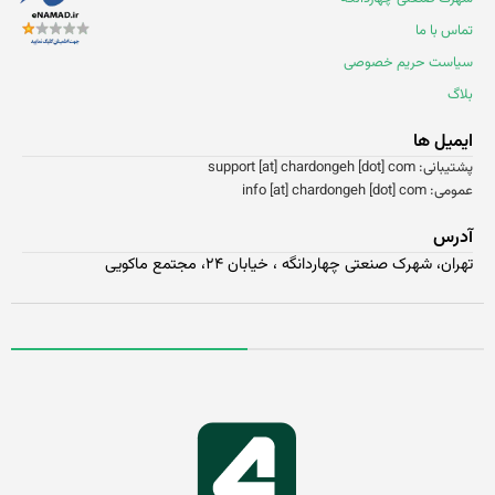
اس با ما
یاست حریم خصوصی
اگ
یمیل ها
انی: support [at] chardongeh [dot] com
 info [at] chardongeh [dot] com
درس
ران، شهرک صنعتی چهاردانگه ، خیابان ۲۴، مجتمع ماکویی